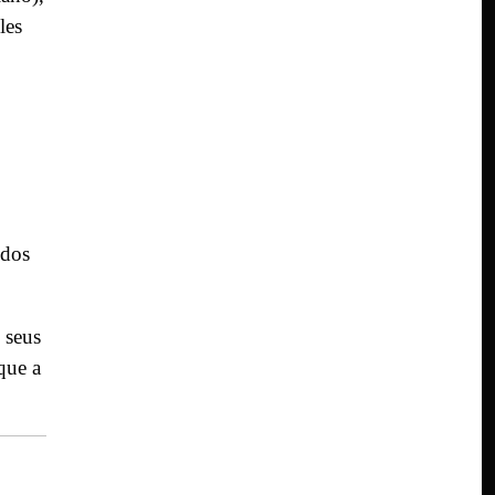
les
 dos
 seus
que a