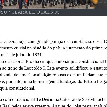
USO / CLARA DE QUADROS
a celebra hoje, com grande pompa e circunstância, o seu D
ento crucial na história do país: o juramento do primeir
m 21 de julho de 1831.
não é aleatória. É o dia em que a monarquia constitucional 
 ao trono de Leopoldo I. Este evento solidificou o estatut
 dotado de uma Constituição robusta e de um Parlamento 
e é, portanto, uma homenagem à fundação do Estado belga
uia constitucional.
ã com o tradicional
Te Deum
na Catedral de São Miguel e
Real belga esteve presente. As ruas do "plat pays" (país p