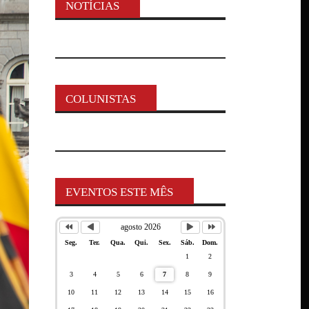
NOTÍCIAS
COLUNISTAS
EVENTOS ESTE MÊS
agosto 2026
Seg.
Ter.
Qua.
Qui.
Sex.
Sáb.
Dom.
1
2
3
4
5
6
7
8
9
10
11
12
13
14
15
16