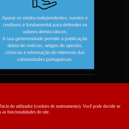
Apoiar os média independentes, isentos e
credíveis é fundamental para defender os
valores democráticos.
A sua generosidade permite a publicação
diária de notícias, artigos de opinião,
crónicas e informação do interesse das
comunidades portuguesas.
ncia do utilizador (cookies de rastreamento). Você pode decidir se
 as funcionalidades do site.