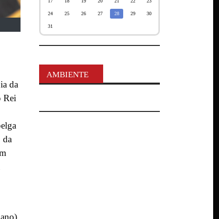
17
18
19
20
21
22
23
24
25
26
27
28
29
30
31
AMBIENTE
ia da
o Rei
belga
o da
em
lano),