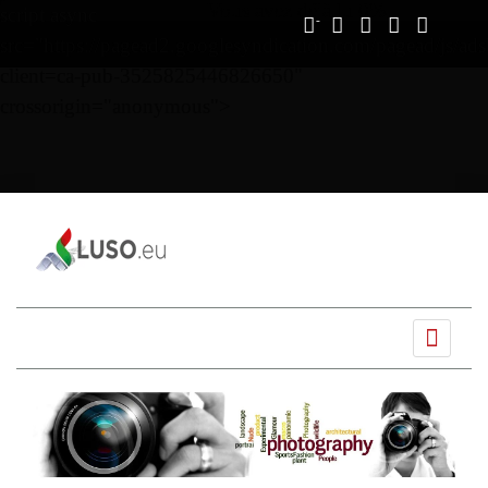
Vous avez déjà lu
0%
script async
src="https://pagead2.googlesyndication.com/pagead/js/ads
client=ca-pub-3525825446826650"
crossorigin="anonymous">
Ano
Mês
Próximo
Próximo
anterior
anterior
mês
ano